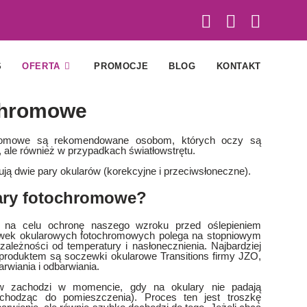
S
OFERTA
PROMOCJE
BLOG
KONTAKT
chromowe
hromowe są rekomendowane osobom, których oczy są
, ale również w przypadkach światłowstrętu.
ją dwie pary okularów (korekcyjne i przeciwsłoneczne).
lary fotochromowe?
 na celu ochronę naszego wzroku przed oślepieniem
ewek okularowych fotochromowych polega na stopniowym
zależności od temperatury i nasłonecznienia. Najbardziej
m produktem są soczewki okularowe Transitions firmy JZO,
rwiania i odbarwiania.
ów zachodzi w momencie, gdy na okulary nie padają
chodząc do pomieszczenia). Proces ten jest troszkę