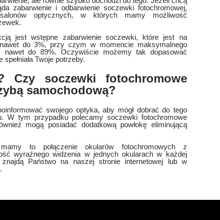
rwienie, ale równie szybko dochodzi do tego. Jeżeli chcą
da zabarwienie i odbarwienie soczewki fotochromowej,
salonów optycznych, w których mamy możliwość
zewek.
cją jest wstępne zabarwienie soczewki, które jest na
e nawet do 3%, przy czym w momencie maksymalnego
ić nawet do 89%. Oczywiście możemy tak dopasować
e spełniała Twoje potrzeby.
ą? Czy soczewki fotochromowe
 szybą samochodową?
z poinformować swojego optyka, aby mógł dobrać do tego
mu. W tym przypadku polecamy soczewki fotochromowe
e również mogą posiadać dodatkową powłokę eliminującą
e mamy to połączenie okularów fotochromowych z
wość wyraźnego widzenia w jednych okularach w każdej
ji znajdą Państwo na naszej stronie internetowej lub w
.