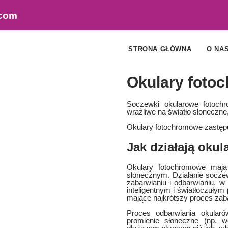
.com
STRONA GŁÓWNA
O NA
Okulary foto
Soczewki okularowe fotoc
wrażliwe na światło słoneczne
Okulary fotochromowe zastępu
Jak działają oku
Okulary fotochromowe mają
słonecznym. Działanie socz
zabarwianiu i odbarwianiu, w 
inteligentnym i światłoczuły
mające najkrótszy proces zaba
Proces odbarwiania okular
promienie słoneczne (np. w