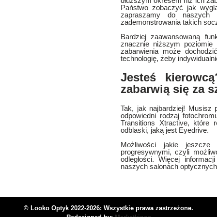
dłuższym okresem niż ich zaba
Państwo zobaczyć jak wyglą
zapraszamy do naszych 
zademonstrowania takich soc
Bardziej zaawansowaną funk
znacznie niższym poziomi
zabarwienia może dochodz
technologię, żeby indywidualni
Jesteś kierowc
zabarwią się za
Tak, jak najbardziej! Musis
odpowiedni rodzaj fotochro
Transitions Xtractive, któr
odblaski, jaką jest Eyedrive.
Możliwości jakie jeszcz
progresywnymi, czyli możli
odległości. Więcej informac
naszych salonach optycznych
© Looko Optyk 2022-2026: Wszystkie prawa zastrzeżone.